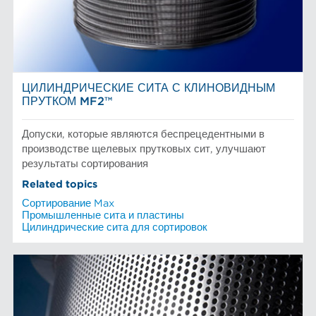
Размол волокна
AFT – КОМПАНИЯ, ОСНОВАННАЯ НА
Сортирование и сепарация в пищевой промышленности
Химическая целлюлоза
ИССЛЕДОВАНИЯХ И РАЗРАБОТКАХ
ЦИЛИНДРИЧЕСКИЕ СИТА С КЛИНОВИДНЫМ
ПРУТКОМ MF2™
Допуски, которые являются беспрецедентными в
производстве щелевых прутковых сит, улучшают
результаты сортирования
Related topics
Сортирование Max
Промышленные сита и пластины
Цилиндрические сита для сортировок