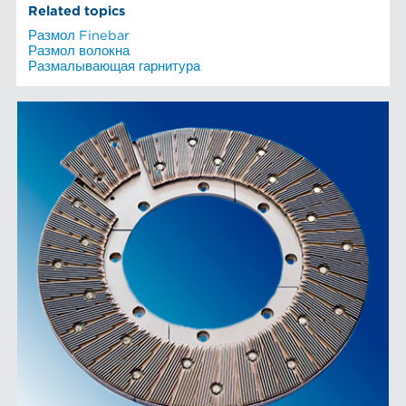
Related topics
Размол Finebar
Размол волокна
Размалывающая гарнитура