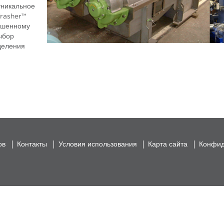
уникальное
Trasher™
вышенному
ыбор
еделения
ов
Контакты
Условия использования
Карта сайта
Конфид