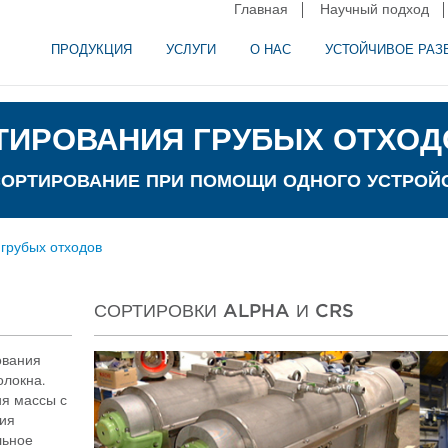
Главная
Научный подход
ПРОДУКЦИЯ
УСЛУГИ
О НАС
УСТОЙЧИВОЕ РАЗ
и сепарация в пищевой промышленности
аторное оборудование
ТИРОВАНИЯ ГРУБЫХ ОТХОД
СОРТИРОВАНИЕ ПРИ ПОМОЩИ ОДНОГО УСТРОЙ
 грубых отходов
СОРТИРОВКИ ALPHA И CRS
ования
олокна.
ия массы с
ия
льное