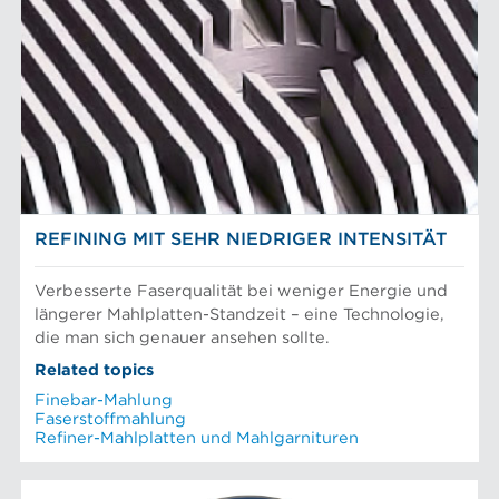
Sortierer-Rotoren
Max-Sortierung
Chemiefasern
ANLAGE
POM-Konstantteilsysteme
Faserstoffmahlung
Lebensmittelsortierung und -trennung
Konstanter Teil
Mechanischer Faserstoff
Sortierer
Papiermaschinen Konstantteil
Stoffaufbereitung
Prüfung und Labor
Recyclingfasern
REFINERLÖSUNGEN
Siebkörbe und Mahlplatten für die Industrie
REFINING MIT SEHR NIEDRIGER INTENSITÄT
Verbesserte Faserqualität bei weniger Energie und
längerer Mahlplatten-Standzeit – eine Technologie,
die man sich genauer ansehen sollte.
Related topics
Finebar-Mahlung
Faserstoffmahlung
Refiner-Mahlplatten und Mahlgarnituren