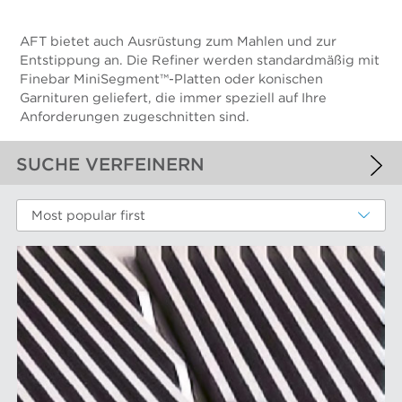
AFT bietet auch Ausrüstung zum Mahlen und zur
Entstippung an. Die Refiner werden standardmäßig mit
Finebar MiniSegment™-Platten oder konischen
Garnituren geliefert, die immer speziell auf Ihre
Anforderungen zugeschnitten sind.
SUCHE VERFEINERN
ANGEWANDTE FILTER
Most popular first
Faserstoffmahlung
WEITERE FILTER
LEISTUNGSKOMPONENTEN
Filterelemente
AFT-MARKEN
Refiner-Mahlplatten und Mahlgarnituren
Siebbleche
Aikawa-Technologie
MÄRKTE
Siebkörbe
Finebar-Mahlung