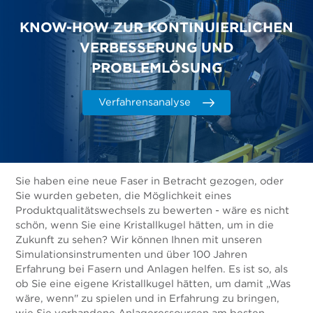
KNOW-HOW ZUR KONTINUIERLICHEN
VERBESSERUNG UND
PROBLEMLÖSUNG
Verfahrensanalyse
Sie haben eine neue Faser in Betracht gezogen, oder
Sie wurden gebeten, die Möglichkeit eines
Produktqualitätswechsels zu bewerten - wäre es nicht
schön, wenn Sie eine Kristallkugel hätten, um in die
Zukunft zu sehen? Wir können Ihnen mit unseren
Simulationsinstrumenten und über 100 Jahren
Erfahrung bei Fasern und Anlagen helfen. Es ist so, als
ob Sie eine eigene Kristallkugel hätten, um damit „Was
wäre, wenn" zu spielen und in Erfahrung zu bringen,