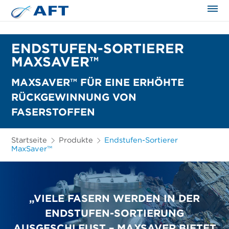
ENDSTUFEN-SORTIERER
MAXSAVER™
MAXSAVER™ FÜR EINE ERHÖHTE
RÜCKGEWINNUNG VON
FASERSTOFFEN
Startseite
Produkte
Endstufen-Sortierer
MaxSaver™
„VIELE FASERN WERDEN IN DER
ENDSTUFEN-SORTIERUNG
AUSGESCHLEUST – MAXSAVER BIETET