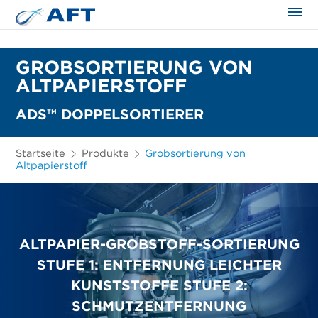
GROBSORTIERUNG VON
ALTPAPIERSTOFF
ADS™ DOPPELSORTIERER
Startseite
Produkte
Grobsortierung von
Altpapierstoff
ALTPAPIER-GROBSTOFF-SORTIERUNG
STUFE 1: ENTFERNUNG LEICHTER
KUNSTSTOFFE STUFE 2:
SCHMUTZENTFERNUNG