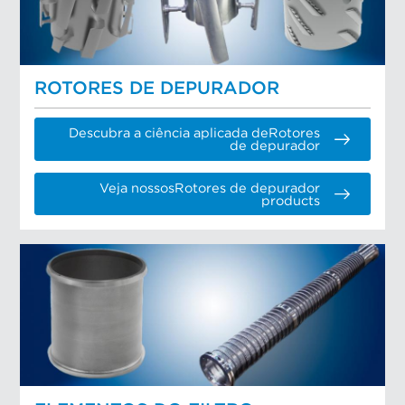
ROTORES DE DEPURADOR
Descubra a ciência aplicada deRotores
de depurador
Veja nossosRotores de depurador
products