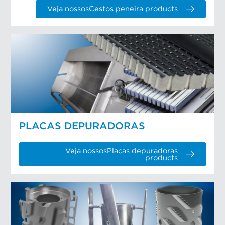
Veja nossosCestos peneira products
PLACAS DEPURADORAS
Veja nossosPlacas depuradoras
products