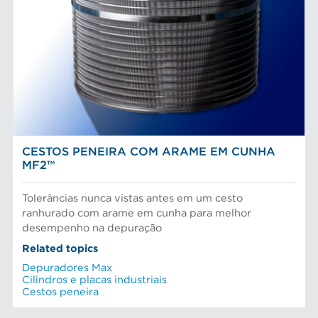
Placas depuradoras
Refinação Finebar
Rotores de depurador
Sistemas de aproximação POM
Aproximação da máquina de papel
EQUIPAMENTO
Tecnologia Aikawa
Cilindros e placas industriais
Depuração e separação de alimentos
Peneiras
Fibras químicas
Preparação do material
Fibras recicladas
Sistema de aproximação
Pasta Mecanica
Refinação de fibras
NOTICIAS AFT
Testes e laboratório
CESTOS PENEIRA COM ARAME EM CUNHA
MF2™
Tolerâncias nunca vistas antes em um cesto
ranhurado com arame em cunha para melhor
desempenho na depuração
Related topics
Depuradores Max
Cilindros e placas industriais
Cestos peneira