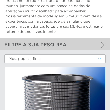
praticamente todos os tipos de depuradores do
mundo, juntamente com um banco de dados de
aplicações muito detalhado para acompanhar.
Nossa ferramenta de modelagem SimAudit vem dessa
experiência, com a capacidade de simular o que
esperar das mudanças feitas em sua fábrica e estimar o
retorno do seu investimento.
FILTRE A SUA PESQUISA
FILTROS APLICADOS
Most popular first
Cestos peneira
MAIS FILTROS
COMPONENTS DE DESGASTE DE
DESEMPENHO
Cestos peneira
MARCAS AFT
Discos e insertos do refinador
Elementos do filtro
Depuradores Max
MERCADOS