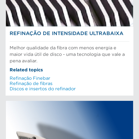
Pasta Mecanica
Refinação de fibras
SOLUÇÕES EM REFINAÇÃO
Testes e laboratório
REFINAÇÃO DE INTENSIDADE ULTRABAIXA
Melhor qualidade da fibra com menos energia e
maior vida útil de disco - uma tecnologia que vale a
pena avaliar.
Related topics
Refinação Finebar
Refinação de fibras
Discos e insertos do refinador