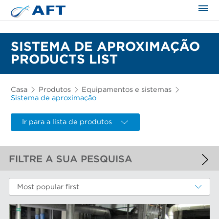
SISTEMA DE APROXIMAÇÃO
PRODUCTS LIST
Casa
Produtos
Equipamentos e sistemas
Sistema de aproximação
Ir para a lista de produtos
FILTRE A SUA PESQUISA
FILTROS APLICADOS
Most popular first
Sistema de aproximação