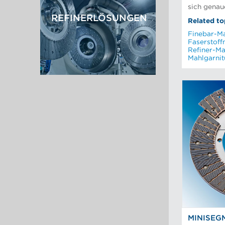
Recyclingfasern
sich genau
Siebkörbe und Mahlplatten für
die Industrie
REFINERLÖSUNGEN
Related to
Finebar-M
Faserstof
Refiner-Ma
Mahlgarnit
MINISEG