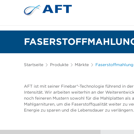
Siebkörbe und Mahlplatten für die I
Lebensmittelsortierung und -t
FASERSTOFFMAHLUNG
Startseite
Produkte
Märkte
Faserstoffmahlung
AFT ist mit seiner Finebar®-Technologie führend in de
Intensität. Wir arbeiten weiterhin an der Weiterentwic
noch feineren Mustern sowohl für die Mahlplatten als 
Mahlgarnituren, um die Faserstoffqualität weiter zu ve
Energie zu sparen und die Lebensdauer zu verlängern.