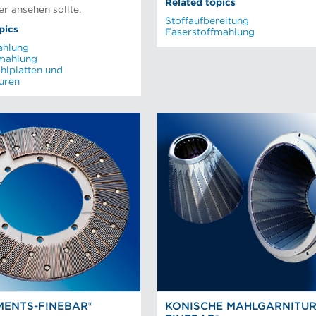
Related topics
er ansehen sollte.
Stoffaufbereitung
pics
Faserstoffmahlung
ahlung
fmahlung
hlplatten und
uren
MENTS-FINEBAR®
KONISCHE MAHLGARNITUR