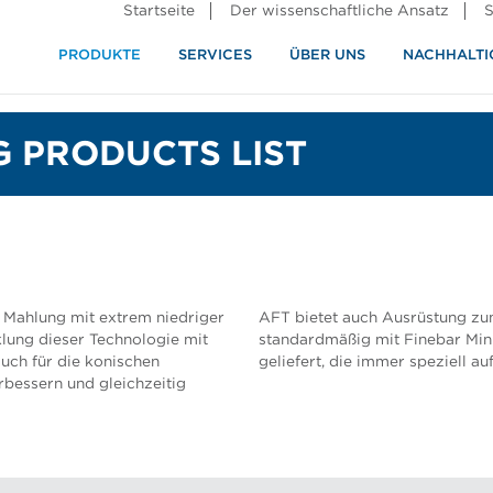
Startseite
Der wissenschaftliche Ansatz
S
PRODUKTE
SERVICES
ÜBER UNS
NACHHALTI
ndustrie
rennung
 PRODUCTS LIST
r Mahlung mit extrem niedriger
AFT bietet auch Ausrüstung zu
klung dieser Technologie mit
standardmäßig mit Finebar Min
auch für die konischen
geliefert, die immer speziell a
rbessern und gleichzeitig