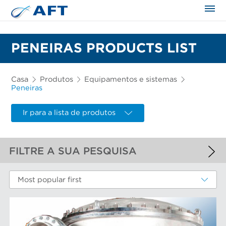
PENEIRAS PRODUCTS LIST
Casa
Produtos
Equipamentos e sistemas
Peneiras
Ir para a lista de produtos
FILTRE A SUA PESQUISA
FILTROS APLICADOS
Most popular first
Peneiras
MAIS FILTROS