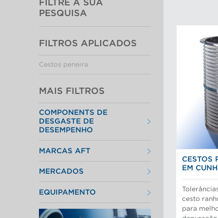
FILTRE A SUA
PESQUISA
FILTROS APLICADOS
Cestos peneira
MAIS FILTROS
COMPONENTS DE
DESGASTE DE
DESEMPENHO
Cestos peneira
MARCAS AFT
Discos e insertos do refinador
CESTOS 
Elementos do filtro
Depuradores Max
Placas depuradoras
EM CUNH
MERCADOS
Refinação Finebar
Rotores de depurador
Sistemas de aproximação POM
Aproximação da máquina de
Tecnologia Aikawa
Tolerância
EQUIPAMENTO
papel
cesto ran
Cilindros e placas industriais
Peneiras
para melh
Depuração e separação de
Preparação do material
alimentos