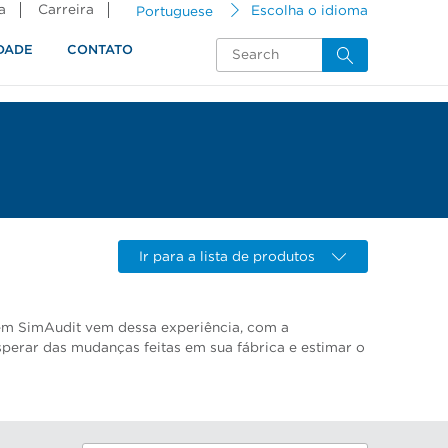
a
Carreira
Portuguese
Escolha o idioma
DADE
CONTATO
Ir para a lista de produtos
m SimAudit vem dessa experiência, com a
perar das mudanças feitas em sua fábrica e estimar o