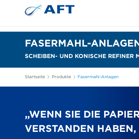
Siebkörbe und Mahlplatten für die I
Lebensmittelsortierung und -t
FASERMAHL-ANLAGE
SCHEIBEN- UND KONISCHE REFINER 
Startseite
Produkte
Fasermahl-Anlagen
„WENN SIE DIE PAPI
VERSTANDEN HABEN,