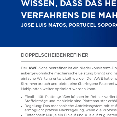
WISSEN, DASS DAS H
VERFAHRENS DIE MAH
JOSE LUIS MATOS, PORTUCEL SOPO
DOPPELSCHEIBENREFINER
Der
AWE
-Scheibenrefiner ist ein Niederkonsistenz-Do
außergewöhnliche mechanische Leistung bringt und na
einfache Wartung entwickelt wurde. Der AWE hat eine
Stromverbrauch und bietet eine überlegene Faserentwi
Mahlplatten weiter optimiert werden kann.
Flexibilität: Plattengrößen können im Refiner variie
Stoffeinträge und Mahlziele sind Plattenmuster erhält
Regelung: Das mechanische Antriebssystem mit stu
ermöglicht präzise Nachregelung, wenn die Prozes
Einfachheit: Nur je ein Einlauf und Auslauf zugunst