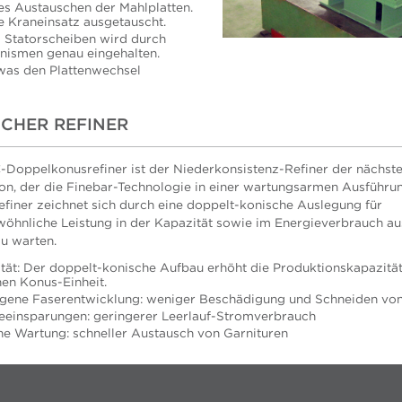
es Austauschen der Mahlplatten.
 Kraneinsatz ausgetauscht.
nd Statorscheiben wird durch
nismen genau eingehalten.
 was den Plattenwechsel
CHER REFINER
C
-Doppelkonusrefiner ist der Niederkonsistenz-Refiner der nächst
on, der die Finebar-Technologie in einer wartungsarmen Ausführun
efiner zeichnet sich durch eine doppelt-konische Auslegung für
öhnliche Leistung in der Kapazität sowie im Energieverbrauch aus
zu warten.
tät: Der doppelt-konische Aufbau erhöht die Produktionskapazität
nen Konus-Einheit.
gene Faserentwicklung: weniger Beschädigung und Schneiden vo
eeinsparungen: geringerer Leerlauf-Stromverbrauch
he Wartung: schneller Austausch von Garnituren