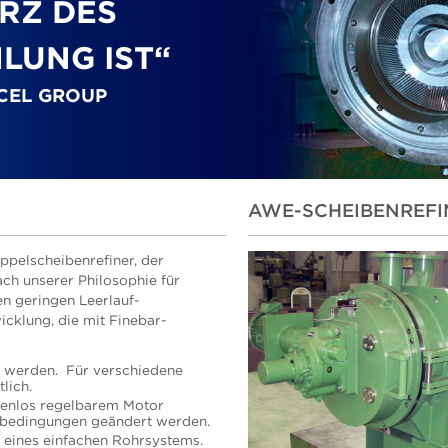
ERZ DES
LUNG IST“
RCEL GROUP
AWE-SCHEIBENREFI
ppelscheibenrefiner, der
ch unserer Philosophie für
n geringen Leerlauf-
cklung, die mit Finebar-
rt werden. Für verschiedene
lich.
fenlos regelbarem Motor
sbedingungen geändert werden.
en eines einfachen Rohrsystems.