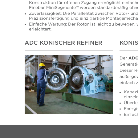
Konstruktion für offenen Zugang ermöglicht einfach
Finebar MiniSegmente™ werden standardmäßig ohne
Zuverlässigkeit: Die Parallelität zwischen Rotor- u
Präzisionsfertigung und einzigartige Montagemecha
Einfache Wartung: Der Rotor ist leicht zu bewegen,
erleichtert.
ADC KONISCHER REFINER
KONIS
Der
AD
Generati
Dieser R
außergew
einfach 
Kapazi
einzel
Überle
Energi
Einfac