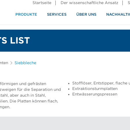
Startseite
Der wissenschaftliche Ansatz
S
PRODUKTE
SERVICES
ÜBER UNS
NACHHALTI
ndustrie
rennung
S LIST
nten
Siebbleche
Stofflöser, Entstipper, flache
bförmigen und gefrästen
Extraktionsturmplatten
ezweigen für die Separation und
Entwässerungspressen
ahl, aber auch in Stahl,
ien. Die Platten können flach,
ungen.