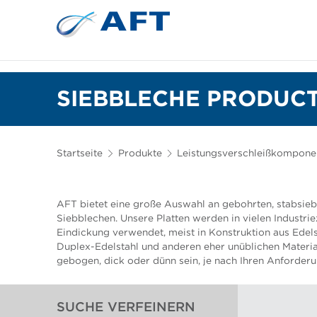
Siebkörbe und Mahlplatten für die I
Lebensmittelsortierung und -t
SIEBBLECHE PRODUCT
Startseite
Produkte
Leistungsverschleißkompone
AFT bietet eine große Auswahl an gebohrten, stabsie
Siebblechen. Unsere Platten werden in vielen Industri
Eindickung verwendet, meist in Konstruktion aus Edelst
Duplex-Edelstahl und anderen eher unüblichen Material
gebogen, dick oder dünn sein, je nach Ihren Anforder
SUCHE VERFEINERN