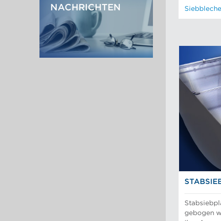
die Industrie
NACHRICHTEN
Siebblech
STABSIE
Stabsiebpl
gebogen we