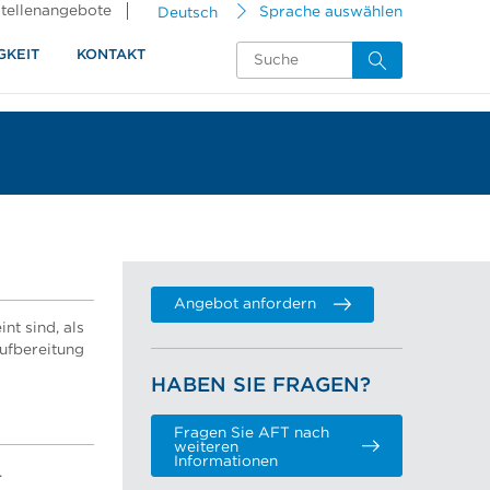
tellenangebote
Deutsch
Sprache auswählen
GKEIT
KONTAKT
Angebot anfordern
t sind, als
aufbereitung
HABEN SIE FRAGEN?
Fragen Sie AFT nach
weiteren
Informationen
.