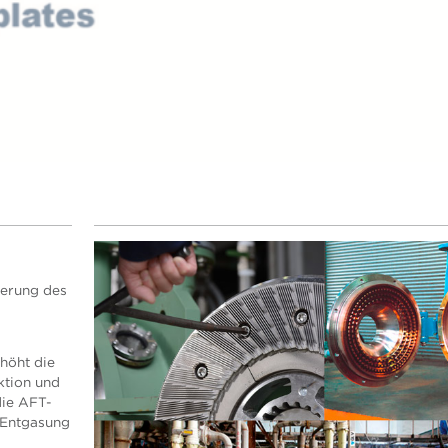
ierung des
höht die
ktion und
die AFT-
 Entgasung