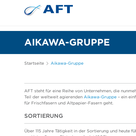
Siebkörbe und Mahlplatten für die I
Lebensmittelsortierung und -t
AIKAWA-GRUPPE
Startseite
Aikawa-Gruppe
AFT steht für eine Reihe von Unternehmen, die nunmeh
Teil der weltweit agierenden
Aikawa-Gruppe
– ein ein
für Frischfasern und Altpapier-Fasern geht.
SORTIERUNG
Über 115 Jahre Tätigkeit in der Sortierung und heute 