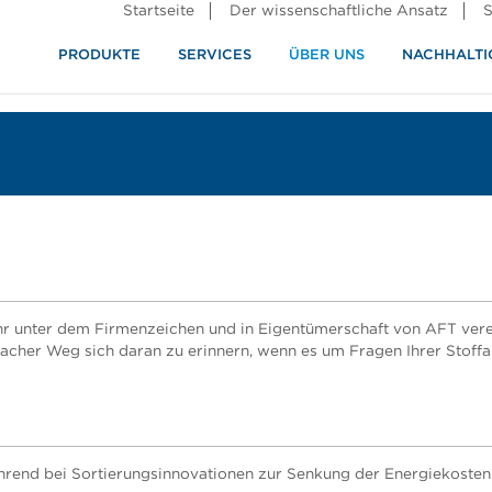
Startseite
Der wissenschaftliche Ansatz
S
PRODUKTE
SERVICES
ÜBER UNS
NACHHALTI
ndustrie
rennung
r unter dem Firmenzeichen und in Eigentümerschaft von AFT verein
facher Weg sich daran zu erinnern, wenn es um Fragen Ihrer Stoff
führend bei Sortierungsinnovationen zur Senkung der Energiekosten