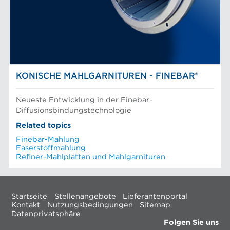
KONISCHE MAHLGARNITUREN - FINEBAR®
Neueste Entwicklung in der Finebar-
Diffusionsbindungstechnologie
Related topics
Finebar-Mahlung
Faserstoffmahlung
Refiner-Mahlplatten und Mahlgarnituren
Startseite
Stellenangebote
Lieferantenportal
Kontakt
Nutzungsbedingungen
Sitemap
Datenprivatsphäre
Folgen Sie uns