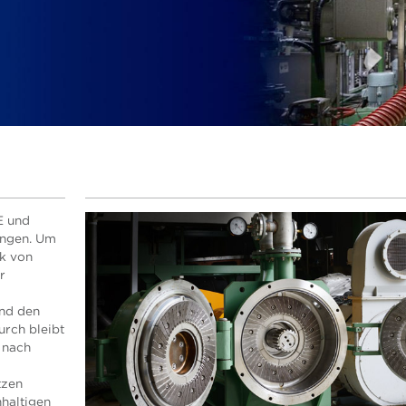
E und
ungen. Um
rk von
r
nd den
rch bleibt
 nach
tzen
hhaltigen