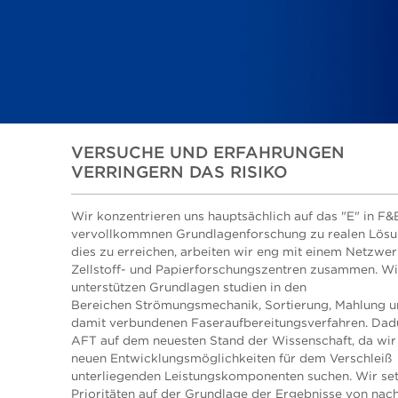
VERSUCHE UND ERFAHRUNGEN
VERRINGERN DAS RISIKO
Wir konzentrieren uns hauptsächlich auf das "E" in F&
vervollkommnen Grundlagenforschung zu realen Lös
dies zu erreichen, arbeiten wir eng mit einem Netzwe
Zellstoff- und Papierforschungszentren zusammen. Wi
unterstützen Grundlagen studien in den
Bereichen Strömungsmechanik, Sortierung, Mahlung u
damit verbundenen Faseraufbereitungsverfahren. Dadu
AFT auf dem neuesten Stand der Wissenschaft, da wir
neuen Entwicklungsmöglichkeiten für dem Verschleiß
unterliegenden Leistungskomponenten suchen. Wir se
Prioritäten auf der Grundlage der Ergebnisse von nac