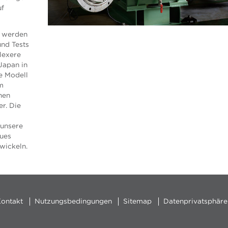
uf
n werden
nd Tests
lexere
Japan in
te Modell
em
hen
r. Die
 unsere
eues
wickeln.
ontakt
Nutzungsbedingungen
Sitemap
Datenprivatsphäre