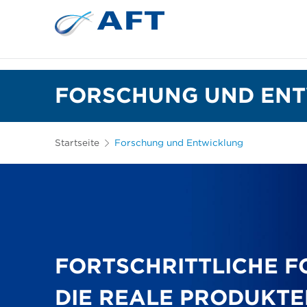
Siebkörbe und Mahlplatten für die I
Lebensmittelsortierung und -t
FORSCHUNG UND EN
Startseite
Forschung und Entwicklung
FORTSCHRITTLICHE F
DIE REALE PRODUKT