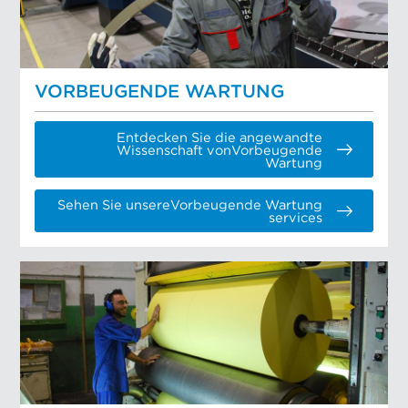
VORBEUGENDE WARTUNG
Entdecken Sie die angewandte
Wissenschaft vonVorbeugende
Wartung
Sehen Sie unsereVorbeugende Wartung
services