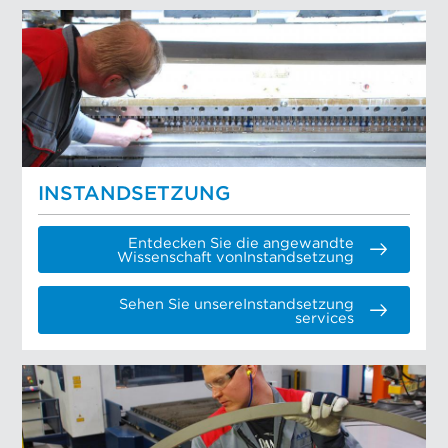
INSTANDSETZUNG
Entdecken Sie die angewandte
Wissenschaft vonInstandsetzung
Sehen Sie unsereInstandsetzung
services