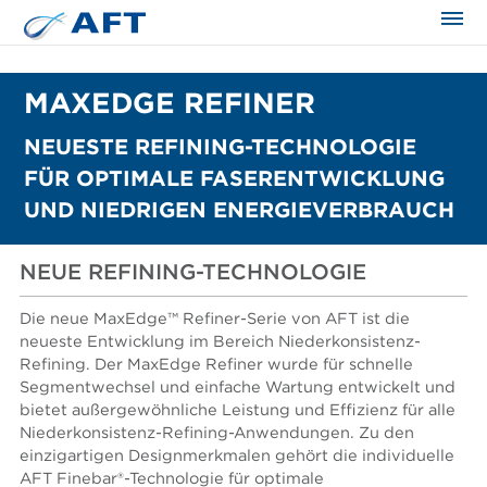
MAXEDGE REFINER
NEUESTE REFINING-TECHNOLOGIE
FÜR OPTIMALE FASERENTWICKLUNG
UND NIEDRIGEN ENERGIEVERBRAUCH
NEUE REFINING-TECHNOLOGIE
Die neue MaxEdge™ Refiner-Serie von AFT ist die
neueste Entwicklung im Bereich Niederkonsistenz-
Refining. Der MaxEdge Refiner wurde für schnelle
Segmentwechsel und einfache Wartung entwickelt und
bietet außergewöhnliche Leistung und Effizienz für alle
Niederkonsistenz-Refining-Anwendungen. Zu den
einzigartigen Designmerkmalen gehört die individuelle
AFT Finebar®-Technologie für optimale