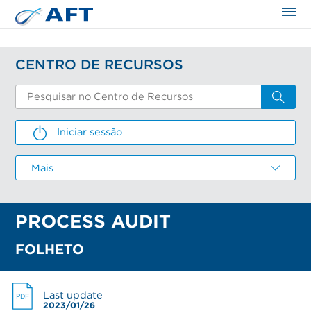
CENTRO DE RECURSOS
Iniciar sessão
INICIAR SESSÃO
Mais
Email
PROCESS AUDIT
Password
CRIE UMA CONTA
ESQUECI MINHA SENHA
RESEND ACTIVATION EMAIL
FOLHETO
Email *
Email
Email
Esqueci minha senha
Last update
PDF
Nome *
2023/01/26