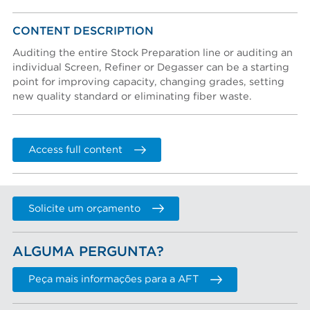
Crie uma conta
Password reset instructions will be sent to your email
Account activation instructions will be sent to your
CONTENT DESCRIPTION
Sobrenome *
address.
email address.
I created an account, but it was not activated. Resend
Auditing the entire Stock Preparation line or auditing an
activation email.
individual Screen, Refiner or Degasser can be a starting
point for improving capacity, changing grades, setting
Titulo
new quality standard or eliminating fiber waste.
Departamento
Access full content
Telefone
Solicite um orçamento
EMPRESA
ALGUMA PERGUNTA?
Company (Filtered from your email)
Not in this list
Peça mais informações para a AFT
Empresa *