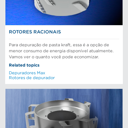
Pasta Mecanica
Refinação de fibras
NOTICIAS AFT
Testes e laboratório
ROTORES RACIONAIS
Para depuração de pasta kraft, essa é a opção de
menor consumo de energia disponível atualmente.
Vamos ver o quanto você pode economizar.
Related topics
Depuradores Max
Rotores de depurador