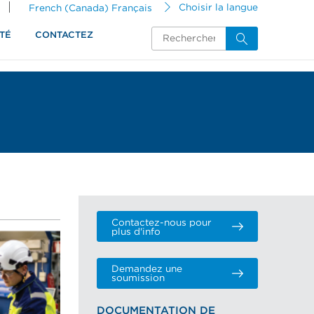
French (Canada) Français
Choisir la langue
TÉ
CONTACTEZ
Contactez-nous pour
plus d'info
Demandez une
soumission
DOCUMENTATION DE