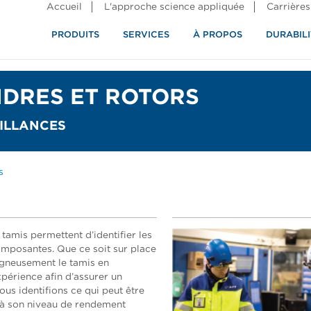
Accueil
L'approche science appliquée
Carrières
PRODUITS
SERVICES
À PROPOS
DURABILI
NDRES ET ROTORS
AILLANCES
s
tamis permettent d’identifier les
omposantes. Que ce soit sur place
igneusement le tamis en
périence afin d’assurer un
ous identifions ce qui peut être
 à son niveau de rendement