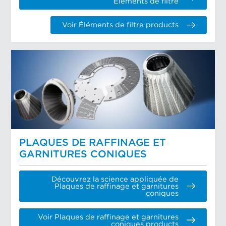
Éléments de filtre
Voir Éléments de filtre products
PLAQUES DE RAFFINAGE ET
GARNITURES CONIQUES
Découvrez la science appliquée de
Plaques de raffinage et garnitures
coniques
Voir Plaques de raffinage et garnitures
coniques products