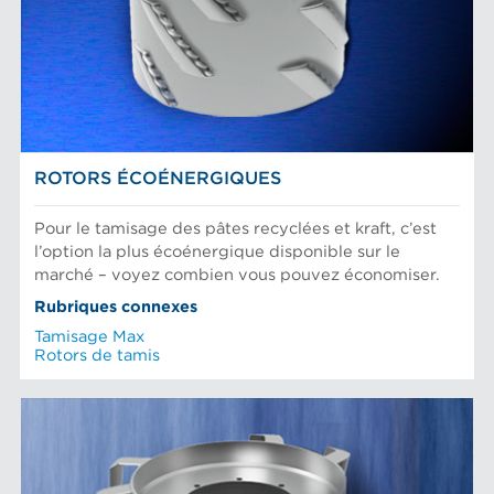
Fibres chimiques
Préparation de la pâte
Fibres mécaniques
Tamis
Fibres Recyclées
Raffinage des fibres
NOUVELLES
Tamisage et séparation d'aliments
ROTORS ÉCOÉNERGIQUES
Pour le tamisage des pâtes recyclées et kraft, c’est
l’option la plus écoénergique disponible sur le
marché – voyez combien vous pouvez économiser.
Rubriques connexes
Tamisage Max
Rotors de tamis