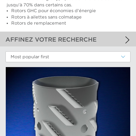
jusqu'à 70% dans certains cas.
Rotors GHC pour économies d'énergie
Rotors à ailettes sans colmatage
Rotors de remplacement
AFFINEZ VOTRE RECHERCHE
FILTRES APPLIQUÉS
Most popular first
Rotors de tamis
FILTRES ADDITIONELS
COMPOSANTES TECHNIQUES
Cylindres de tamis
LES MARQUES D'AFT
Éléments de filtre
Plaques de raffinage et garnitures coniques
Raffinage Finebar
MARCHÉS
Plaques de tamis
Système d'approche POM
Rotors de tamis
Tamisage Max
Circuit de tête
ÉQUIPEMENT
Technologie d'Aikawa
Cylindres et plaques industriels
Essais et laboratoire
Courant de Pâte