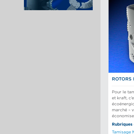
ROTORS 
Pour le ta
et kraft, c’
écoénergiq
marché – 
économise
Rubriques
Tamisage 