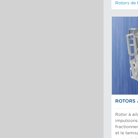
Rotors de 
ROTORS 
Rotor à ail
impulsions 
fractionnem
et le tami