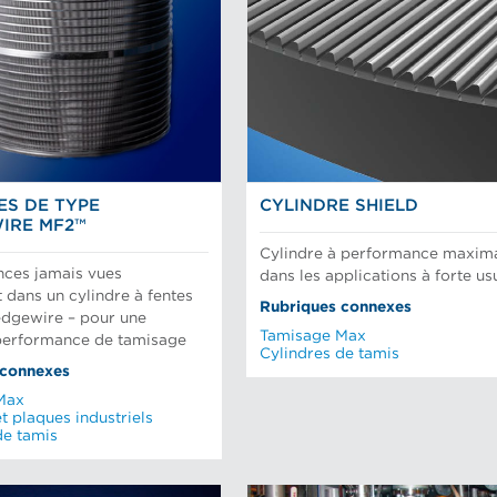
ES DE TYPE
CYLINDRE SHIELD
IRE MF2™
Cylindre à performance maxim
nces jamais vues
dans les applications à forte us
 dans un cylindre à fentes
Rubriques connexes
dgewire – pour une
Tamisage Max
performance de tamisage
Cylindres de tamis
 connexes
Max
t plaques industriels
de tamis