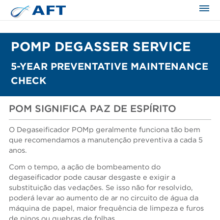
POMP DEGASSER SERVICE
5-YEAR PREVENTATIVE MAINTENANCE
CHECK
POM SIGNIFICA PAZ DE ESPÍRITO
O Degaseificador POMp geralmente funciona tão bem
que recomendamos a manutenção preventiva a cada 5
anos.
Com o tempo, a ação de bombeamento do
degaseificador pode causar desgaste e exigir a
substituição das vedações. Se isso não for resolvido,
poderá levar ao aumento de ar no circuito de água da
máquina de papel, maior frequência de limpeza e furos
de pinos ou quebras de folhas.