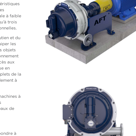
éristiques
ues
le à faible
u’à trois
onnelles.
tien et du
uiper les
s objets
ionnement
ccès aux
se en
plets de la
ndement à
machines à
s
eaux de
pondre à