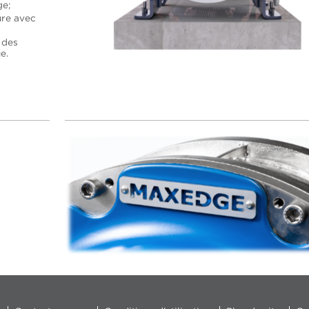
ge;
ure avec
 des
e.