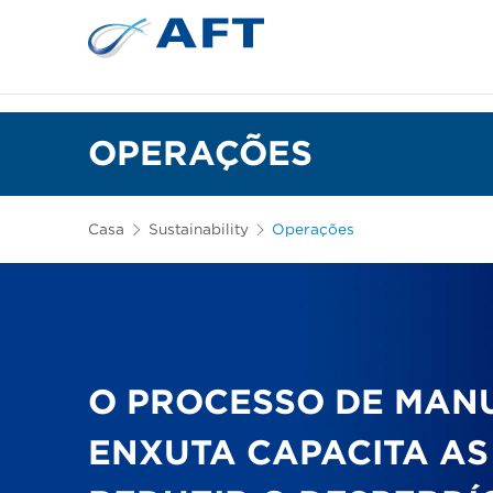
Depuração e separação de 
OPERAÇÕES
Casa
Sustainability
Operações
O PROCESSO DE MAN
ENXUTA CAPACITA AS