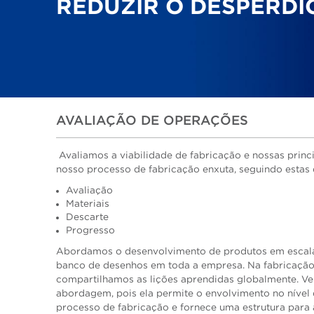
REDUZIR O DESPERDÍ
AVALIAÇÃO DE OPERAÇÕES
Avaliamos a viabilidade de fabricação e nossas prin
nosso processo de fabricação enxuta, seguindo estas 
Avaliação
Materiais
Descarte
Progresso
Abordamos o desenvolvimento de produtos em escal
banco de desenhos em toda a empresa. Na fabricação
compartilhamos as lições aprendidas globalmente. 
abordagem, pois ela permite o envolvimento no nível
processo de fabricação e fornece uma estrutura para 