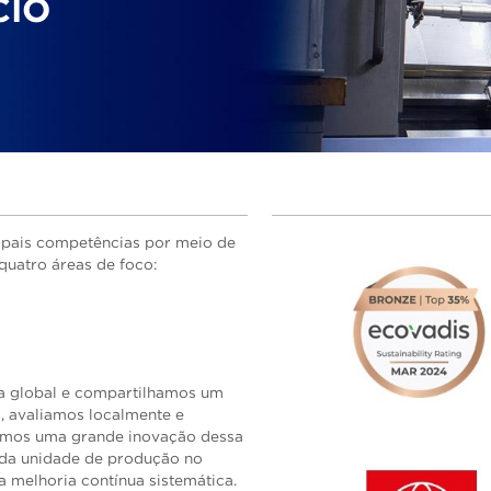
CIO
cipais competências por meio de
quatro áreas de foco:
a global e compartilhamos um
, avaliamos localmente e
Vemos uma grande inovação dessa
 da unidade de produção no
a melhoria contínua sistemática.