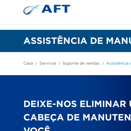
Depuração e separação de 
ASSISTÊNCIA DE MA
Casa
Services
Suporte de vendas
Assistência
DEIXE-NOS ELIMINAR
CABEÇA DE MANUTE