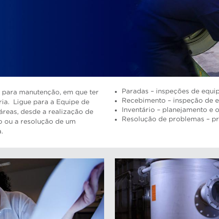
Paradas – inspeções de equ
s para manutenção, em que ter
Recebimento – inspeção de 
ia. Ligue para a Equipe de
Inventário – planejamento e 
reas, desde a realização de
Resolução de problemas – p
o ou a resolução de um
.