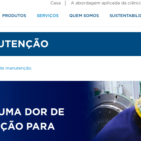
Casa
A abordagem aplicada da ciênci
PRODUTOS
SERVIÇOS
QUEM SOMOS
SUSTENTABILI
alimentos
NUTENÇÃO
 de manutenção
 UMA DOR DE
NÇÃO PARA