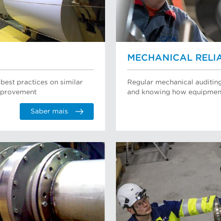
MECHANICAL RELIA
best practices on similar
Regular mechanical auditing
improvement
and knowing how equipment 
Saber mais