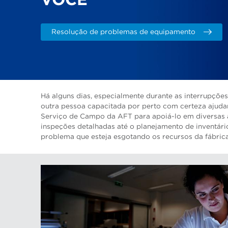
VOCÊ
Resolução de problemas de equipamento
Há alguns dias, especialmente durante as interrupçõe
outra pessoa capacitada por perto com certeza ajudar
Serviço de Campo da AFT para apoiá-lo em diversas á
inspeções detalhadas até o planejamento de inventári
problema que esteja esgotando os recursos da fábrica