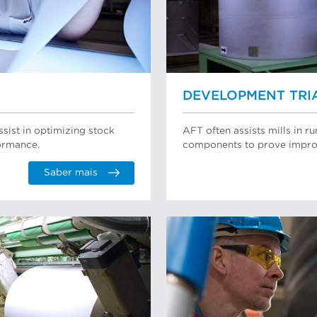
DEVELOPMENT TRI
ssist in optimizing stock
AFT often assists mills in 
ormance.
components to prove impro
Saber mais