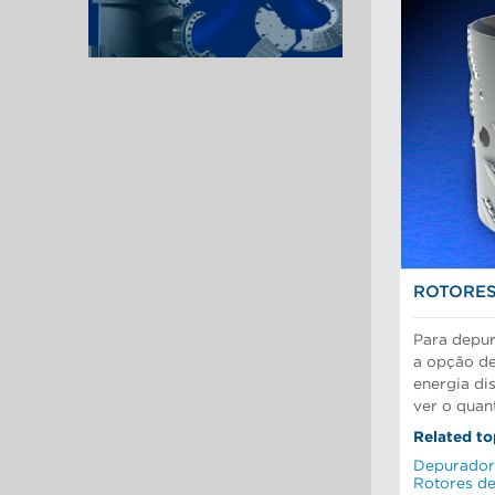
ROTORES
Para depur
a opção d
energia di
ver o quan
Related to
Depurador
Rotores d