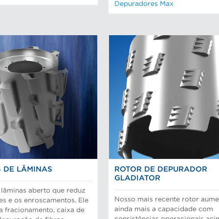
Depuradores Max
 DE LÂMINAS
ROTOR DE DEPURADOR
GLADIATOR
 lâminas aberto que reduz
Nosso mais recente rotor aume
es e os enroscamentos. Ele
ainda mais a capacidade com
ra fracionamento, caixa de