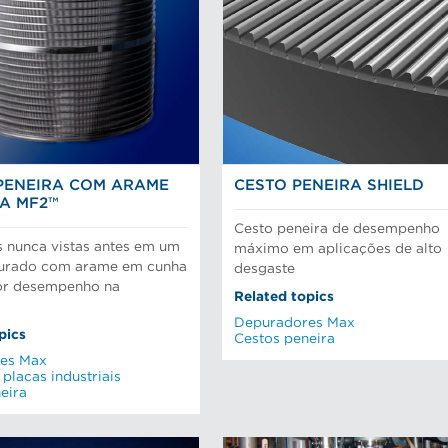
PENEIRA COM ARAME
CESTO PENEIRA SHIELD
A MF2™
Cesto peneira de desempenho
s nunca vistas antes em um
máximo em aplicações de alto
hurado com arame em cunha
desgaste
or desempenho na
Related topics
Depuradores Max
pics
Cestos peneira
es Max
 placas industriais
eira