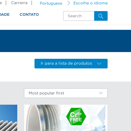
a
Carreira
Portuguese
Escolha o idioma
DADE
CONTATO
Ir para a lista de produtos
Most popular first