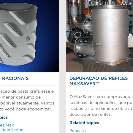
 RACIONAIS
DEPURAÇÃO DE REFILES
MAXSAVER™
ação de pasta kraft, essa é
O MaxSaver tem comprovado,
e menor consumo de
centenas de aplicações, que p
sponível atualmente. Vamos
recuperar o máximo de fibras
to você pode economizar.
depurador de refiles.
pics
Related topics
es Max
e depurador
Peneiras