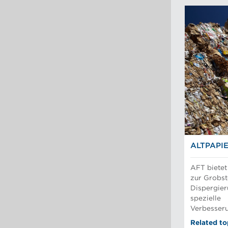
ALTPAPI
AFT bietet
zur Grobst
Dispergier
spezielle
Verbesser
Related to