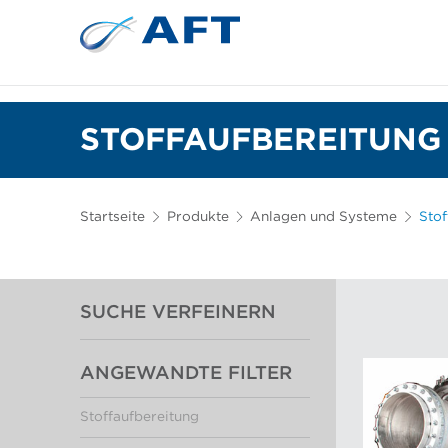
Siebkörbe und Mahlplatten für die I
Lebensmittelsortierung und -t
STOFFAUFBEREITUNG 
Startseite
Produkte
Anlagen und Systeme
Stof
SUCHE VERFEINERN
ANGEWANDTE FILTER
Stoffaufbereitung