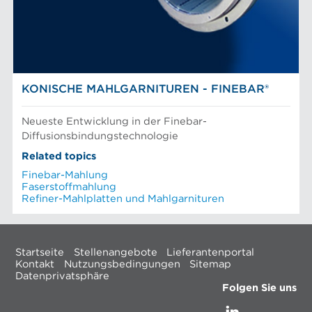
KONISCHE MAHLGARNITUREN - FINEBAR®
Neueste Entwicklung in der Finebar-
Diffusionsbindungstechnologie
Related topics
Finebar-Mahlung
Faserstoffmahlung
Refiner-Mahlplatten und Mahlgarnituren
Startseite
Stellenangebote
Lieferantenportal
Kontakt
Nutzungsbedingungen
Sitemap
Datenprivatsphäre
Folgen Sie uns