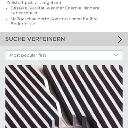
Zellstoffqualität aufgebaut.
Bessere Qualität, weniger Energie, längere
Lebensdauer
Maßgeschneiderte Konstruktionen für Ihre
Bedürfnisse
SUCHE VERFEINERN
ANGEWANDTE FILTER
Most popular first
Refiner-Mahlplatten und Mahlgarnituren
WEITERE FILTER
LEISTUNGSKOMPONENTEN
Filterelemente
AFT-MARKEN
Refiner-Mahlplatten und Mahlgarnituren
Siebbleche
Aikawa-Technologie
MÄRKTE
Siebkörbe
Finebar-Mahlung
Sortierer-Rotoren
Max-Sortierung
Chemiefasern
ANLAGE
POM-Konstantteilsysteme
Faserstoffmahlung
Lebensmittelsortierung und -trennung
Konstanter Teil