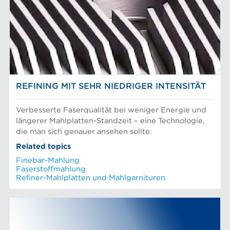
Mechanischer Faserstoff
Sortierer
Papiermaschinen Konstantteil
Stoffaufbereitung
Prüfung und Labor
Recyclingfasern
REFINERLÖSUNGEN
Siebkörbe und Mahlplatten für die Industrie
REFINING MIT SEHR NIEDRIGER INTENSITÄT
Verbesserte Faserqualität bei weniger Energie und
längerer Mahlplatten-Standzeit – eine Technologie,
die man sich genauer ansehen sollte.
Related topics
Finebar-Mahlung
Faserstoffmahlung
Refiner-Mahlplatten und Mahlgarnituren