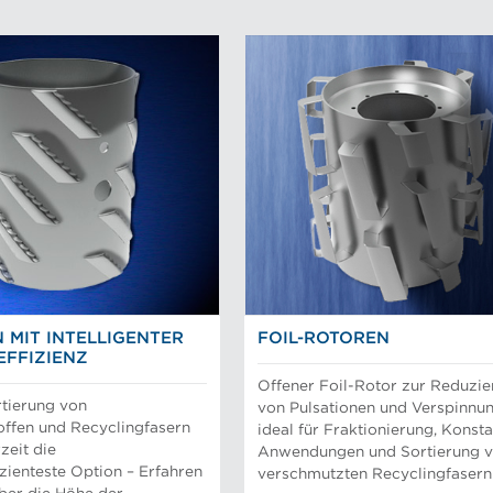
 MIT INTELLIGENTER
FOIL-ROTOREN
EFFIZIENZ
Offener Foil-Rotor zur Reduzi
rtierung von
von Pulsationen und Verspinnu
toffen und Recyclingfasern
ideal für Fraktionierung, Konsta
rzeit die
Anwendungen und Sortierung 
izienteste Option – Erfahren
verschmutzten Recyclingfasern