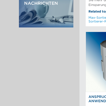
Sie mehr ü
NACHRICHTEN
Einsparung
Related to
Max-Sorti
Sortierer-
ANSPRU
ANWEND