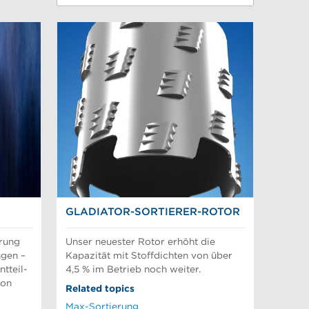
GLADIATOR-SORTIERER-ROTOR
erung
Unser neuester Rotor erhöht die
ngen –
Kapazität mit Stoffdichten von über
ntteil-
4,5 % im Betrieb noch weiter.
von
Related topics
Max-Sortierung