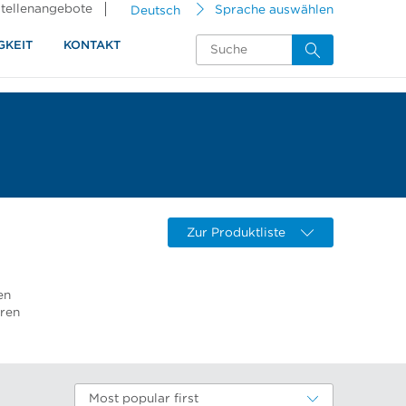
tellenangebote
Deutsch
Sprache auswählen
GKEIT
KONTAKT
Zur Produktliste
en
oren
Most popular first