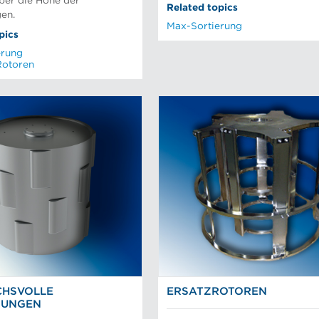
ber die Höhe der
Related topics
en.
Max-Sortierung
pics
erung
Rotoren
CHSVOLLE
ERSATZROTOREN
UNGEN