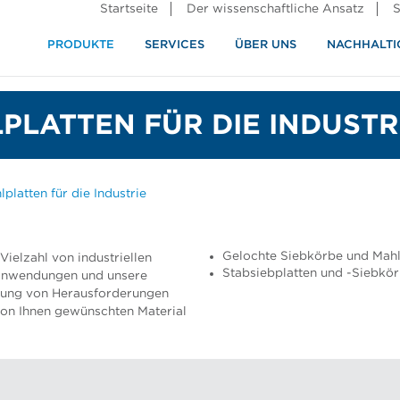
Startseite
Der wissenschaftliche Ansatz
S
PRODUKTE
SERVICES
ÜBER UNS
NACHHALTI
ndustrie
rennung
PLATTEN FÜR DIE INDUSTR
platten für die Industrie
Gelochte Siebkörbe und Mahlp
Vielzahl von industriellen
Stabsiebplatten und -Siebkörb
anwendungen und unsere
gung von Herausforderungen
von Ihnen gewünschten Material