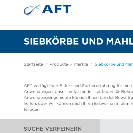
Siebkörbe und Mahlplatten für die I
Lebensmittelsortierung und -t
SIEBKÖRBE UND MAHL
Startseite
Produkte
Märkte
Siebkörbe und Mahl
AFT verfügt über Filter- und Sortiererfahrung für eine 
Anwendungen. Unser umfassender Leitfaden für Bohr
Anwendungsingenieure können Ihnen bei der Bewälti
helfen, oder wir können nach Ihren Entwürfen in dem 
fertigen.
SUCHE VERFEINERN