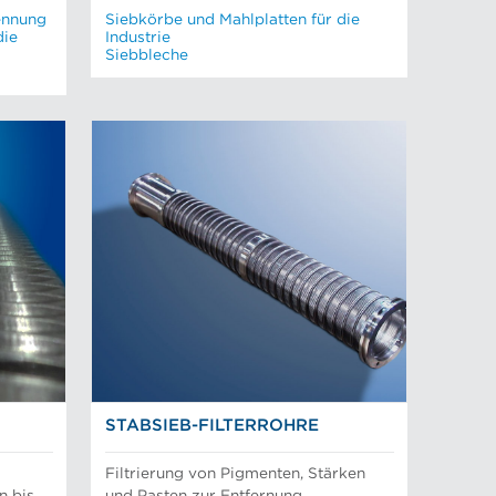
ennung
Siebkörbe und Mahlplatten für die
die
Industrie
Siebbleche
STABSIEB-FILTERROHRE
Filtrierung von Pigmenten, Stärken