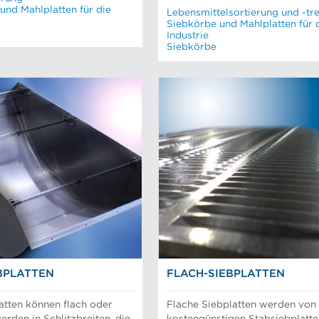
und Mahlplatten für die
Lebensmittelsortierung und -tr
Siebkörbe und Mahlplatten für 
Industrie
Siebkörbe
BPLATTEN
FLACH-SIEBPLATTEN
atten können flach oder
Flache Siebplatten werden von