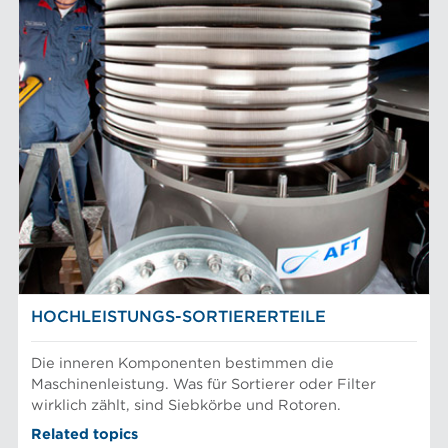
LEISTUNGSKOMPONENTEN
Filterelemente
AFT-MARKEN
Refiner-Mahlplatten und Mahlgarnituren
Siebbleche
Aikawa-Technologie
MÄRKTE
Siebkörbe
Finebar-Mahlung
Sortierer-Rotoren
Max-Sortierung
Chemiefasern
ANLAGE
POM-Konstantteilsysteme
Faserstoffmahlung
Lebensmittelsortierung und -trennung
Konstanter Teil
Mechanischer Faserstoff
Sortierer
Papiermaschinen Konstantteil
Stoffaufbereitung
Prüfung und Labor
Recyclingfasern
FASERBEARBEITUNG
Siebkörbe und Mahlplatten für die Industrie
HOCHLEISTUNGS-SORTIERERTEILE
Die inneren Komponenten bestimmen die
Maschinenleistung. Was für Sortierer oder Filter
wirklich zählt, sind Siebkörbe und Rotoren.
Related topics