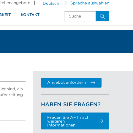
tellenangebote
Deutsch
Sprache auswählen
GKEIT
KONTAKT
Angebot anfordern
t sind, als
aufbereitung
HABEN SIE FRAGEN?
Fragen Sie AFT nach
weiteren
Informationen
.