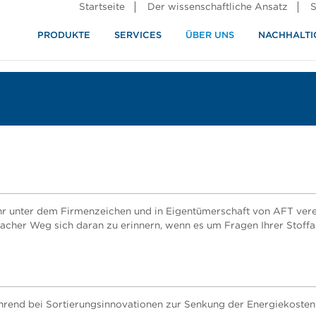
Startseite
Der wissenschaftliche Ansatz
S
PRODUKTE
SERVICES
ÜBER UNS
NACHHALTI
ndustrie
rennung
r unter dem Firmenzeichen und in Eigentümerschaft von AFT verein
facher Weg sich daran zu erinnern, wenn es um Fragen Ihrer Stoff
führend bei Sortierungsinnovationen zur Senkung der Energiekosten