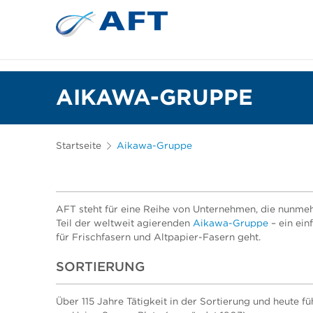
Siebkörbe und Mahlplatten für die I
Lebensmittelsortierung und -t
AIKAWA-GRUPPE
Startseite
Aikawa-Gruppe
AFT steht für eine Reihe von Unternehmen, die nunmeh
Teil der weltweit agierenden
Aikawa-Gruppe
– ein ein
für Frischfasern und Altpapier-Fasern geht.
SORTIERUNG
Über 115 Jahre Tätigkeit in der Sortierung und heute 