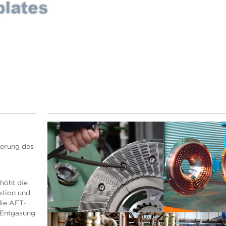
ierung des
höht die
ktion und
die AFT-
 Entgasung