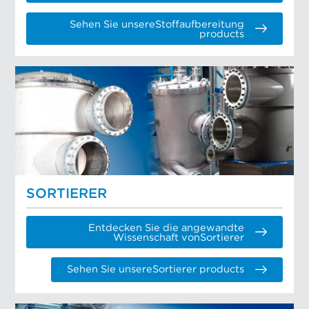
Sehen Sie unsereStoffaufbereitung
products
SORTIERER
Entdecken Sie die angewandte
Wissenschaft vonSortierer
Sehen Sie unsereSortierer products