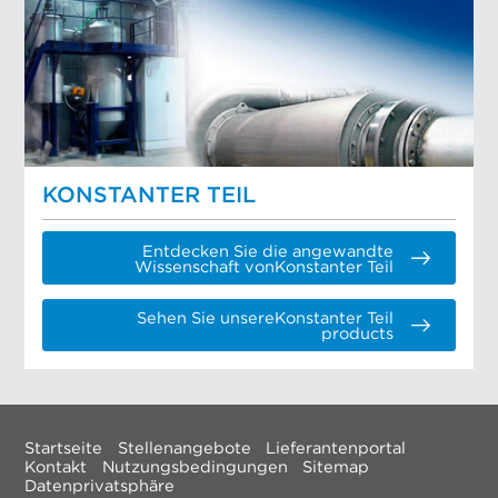
KONSTANTER TEIL
Entdecken Sie die angewandte
Wissenschaft vonKonstanter Teil
Sehen Sie unsereKonstanter Teil
products
Startseite
Stellenangebote
Lieferantenportal
Kontakt
Nutzungsbedingungen
Sitemap
Datenprivatsphäre