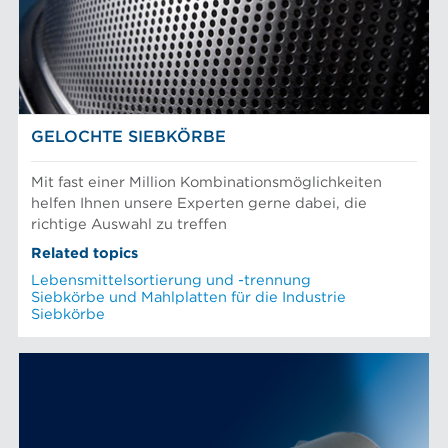
Stoffaufbereitung
Prüfung und Labor
Recyclingfasern
NAHRUNGSMITTELINDUSTRIE
Siebkörbe und Mahlplatten für die Industrie
GELOCHTE SIEBKÖRBE
Mit fast einer Million Kombinationsmöglichkeiten
helfen Ihnen unsere Experten gerne dabei, die
richtige Auswahl zu treffen
Related topics
Lebensmittelsortierung und -trennung
Siebkörbe und Mahlplatten für die Industrie
Siebkörbe