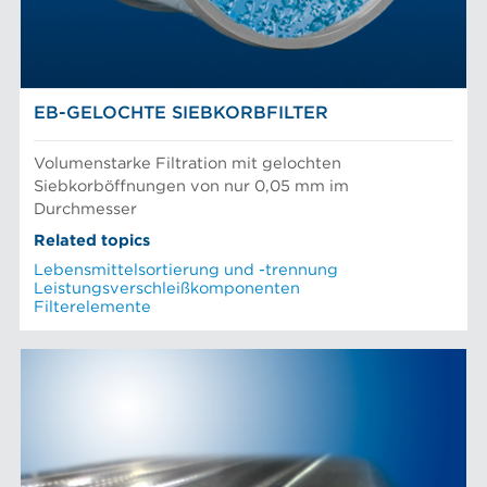
AFT-NACHRICHTEN
Siebkörbe und Mahlplatten für die Industrie
EB-GELOCHTE SIEBKORBFILTER
Volumenstarke Filtration mit gelochten
Siebkorböffnungen von nur 0,05 mm im
Durchmesser
Related topics
Lebensmittelsortierung und -trennung
Leistungsverschleißkomponenten
Filterelemente