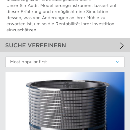
Unser SimAudit Modellierungsinstrument basiert auf
dieser Erfahrung und ermöglicht eine Simulation
dessen, was von Änderungen an Ihrer Mühle zu
erwarten ist, um so die Rentabilität Ihrer Investition
einzuschätzen.
SUCHE VERFEINERN
ANGEWANDTE FILTER
Most popular first
Siebkörbe
WEITERE FILTER
LEISTUNGSKOMPONENTEN
Filterelemente
AFT-MARKEN
Refiner-Mahlplatten und Mahlgarnituren
Siebbleche
Aikawa-Technologie
MÄRKTE
Siebkörbe
Finebar-Mahlung
Sortierer-Rotoren
Max-Sortierung
Chemiefasern
ANLAGE
POM-Konstantteilsysteme
Faserstoffmahlung