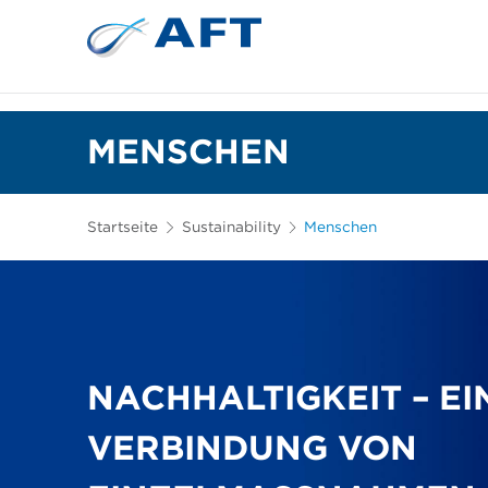
Siebkörbe und Mahlplatten für die I
Lebensmittelsortierung und -t
MENSCHEN
Startseite
Sustainability
Menschen
NACHHALTIGKEIT – EI
VERBINDUNG VON