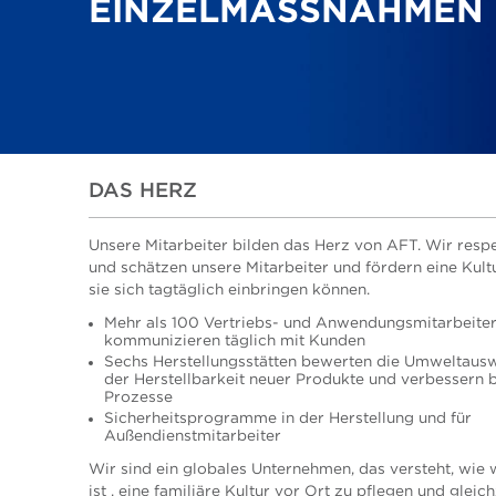
EINZELMASSNAHMEN
DAS HERZ
Unsere Mitarbeiter bilden das Herz von AFT. Wir resp
und schätzen unsere Mitarbeiter und fördern eine Kultu
sie sich tagtäglich einbringen können.
Mehr als 100 Vertriebs- und Anwendungsmitarbeite
kommunizieren täglich mit Kunden
Sechs Herstellungsstätten bewerten die Umweltaus
der Herstellbarkeit neuer Produkte und verbessern 
Prozesse
Sicherheitsprogramme in der Herstellung und für
Außendienstmitarbeiter
Wir sind ein globales Unternehmen, das versteht, wie 
ist , eine familiäre Kultur vor Ort zu pflegen und gleich