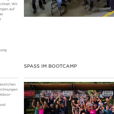
ichnet. Wir
ungen auf
er
r
nung
SPASS IM BOOTCAMP
esslichen
zeichnungen
utdoor-
und