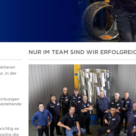
NUR IM TEAM SIND WIR ERFOLGREI
ektieren
r, in der
r
wirkungen
bestehende
wichtig es
zeitig die