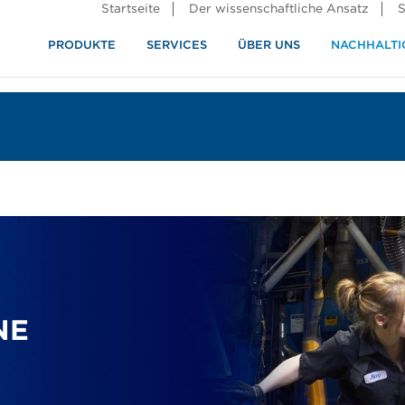
Startseite
Der wissenschaftliche Ansatz
S
PRODUKTE
SERVICES
ÜBER UNS
NACHHALTI
ndustrie
rennung
NE