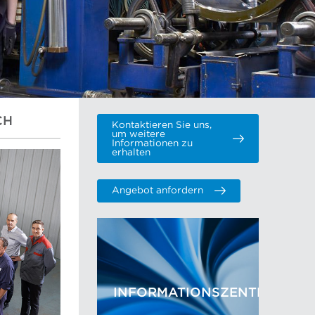
CH
Kontaktieren Sie uns,
um weitere
Informationen zu
erhalten
Angebot anfordern
INFORMATIONSZENTRUM