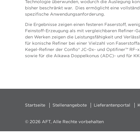
Technologie überwunden, wodurch die Auslegung konv
bisher beschränkt war. Dies ermöglicht eine vollstän
spezifische Anwendungsanforderung.
Die Ergebnisse zeigen einen festeren Faserstoff, weni
Feinstoff-Erzeugung als mit vergleichbaren Refiner-Gar
den Werken zeigen die Leistungsfähigkeit und Verlässl
für konische Refiner bei einer Vielzahl von Faserstoffa
Kegel-Refiner der Conflo® JC-0x- und Optifiner™ RF-x-
sowie für die Aikawa Doppelkonus (ADC)- und für KK-
Startseite
Stellenangebote
Lieferantenportal
K
© 2026 AFT, Alle Rechte vorbehalten