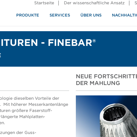
Startseite
Der wissenschaftliche Ansatz
S
PRODUKTE
SERVICES
ÜBER UNS
NACHHALTI
ndustrie
rennung
TUREN - FINEBAR®
E
NEUE FORTSCHRITTE
DER MAHLUNG
logie dieselben Vorteile der
er. Mit höherer Messerkantenlänge
ituren größere Faserstoff-
rlängerte Mahlplatten-
en.
enzungen der Guss-