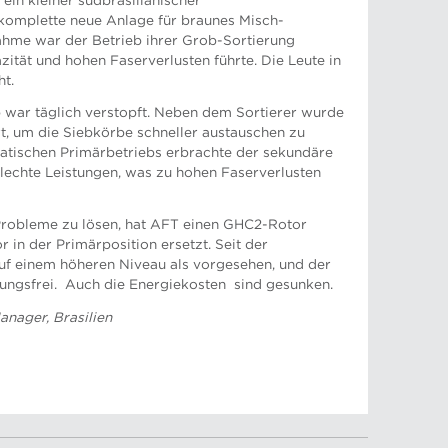
 ein kleiner südbrasilianischer
 komplette neue Anlage für braunes Misch-
nahme war der Betrieb ihrer Grob-Sortierung
zität und hohen Faserverlusten führte. Die Leute in
ht.
war täglich verstopft. Neben dem Sortierer wurde
erstützungsmanager
t, um die Siebkörbe schneller austauschen zu
atischen Primärbetriebs erbrachte der sekundäre
hlechte Leistungen, was zu hohen Faserverlusten
robleme zu lösen, hat AFT einen GHC2-Rotor
 in der Primärposition ersetzt. Seit der
techniker
t auf einem höheren Niveau als vorgesehen, und der
örungsfrei. Auch die Energiekosten sind gesunken.
anager, Brasilien