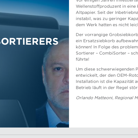
Vor einigen Jahren investierte
Wellenstoffproduzent in eine
Altpapier. Seit der Inbetrieb
instabil, was zu geringer Kapa
dem Werk hatten es nicht leic
Der vorrangige Grobsiebkorb 
Dan Mueller, Anwendungsunt
SORTIERERS
ein Ersatzsiebkorb aufbewahr
können! In Folge des problem
Sortierer – CombiSorter – sc
führte!
Um diese schwerwiegenden P
entwickelt, der den OEM-Rotor
Nicolau Portela, Anwendungs
Installation ist die Kapazitä
Betrieb läuft in der Regel st
Orlando Matteoni, Regional M