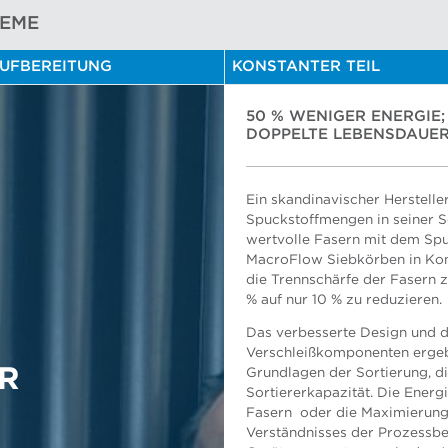
TEME
UFBEREITUNG
KONSTANTER TEIL
50 % WENIGER ENERGIE
DOPPELTE LEBENSDAUE
Ein skandinavischer Hersteller
Spuckstoffmengen in seiner S
wertvolle Fasern mit dem Spu
Herman Handoko, AFT General
MacroFlow Siebkörben in Kom
die Trennschärfe der Fasern 
% auf nur 10 % zu reduzieren.
Das verbesserte Design und d
Verschleißkomponenten ergeb
ER
Grundlagen der Sortierung, d
Sortiererkapazität. Die Energ
Risto Nykanen, Projektmanag
Fasern oder die Maximierung 
Verständnisses der Prozessbe