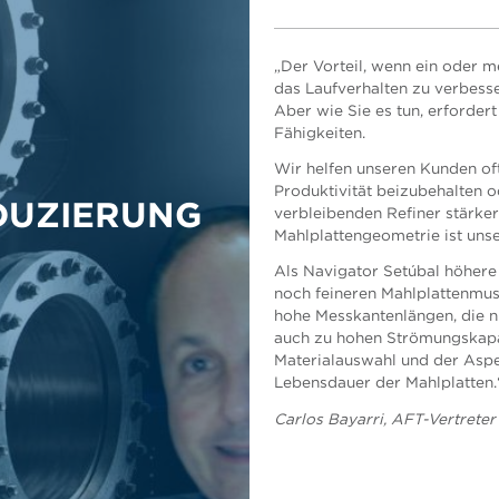
„Der Vorteil, wenn ein oder m
das Laufverhalten zu verbesse
Aber wie Sie es tun, erforde
Fähigkeiten.
Wir helfen unseren Kunden oft
Produktivität beizubehalten o
DUZIERUNG
verbleibenden Refiner stärke
Mahlplattengeometrie ist unse
Als Navigator Setúbal höhere 
noch feineren Mahlplattenmus
hohe Messkantenlängen, die ni
auch zu hohen Strömungskapa
Materialauswahl und der Aspek
Lebensdauer der Mahlplatten.
Bulent Sendag, AFT-Vertreter,
Carlos Bayarri, AFT-Vertreter 