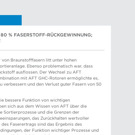
; 80 % FASERSTOFF-RÜCKGEWINNUNG;
R
 von Braunstofffasern litt unter hohen
ortieranlage. Ebenso problematisch war, dass
ckstoff ausflossen. Der Wechsel zu AFT
 Manager, Vertrieb Südostasien
bination mit AFT GHC-Rotoren ermöglichte es,
zu verbessern und den Verlust guter Fasern von 50
ie bessere Funktion von wichtigen
en sich aus dem Wissen von AFT über die
ie Sortierprozesse und die Grenzen der
ieeinsparungen, das Zurückhalten wertvoller
er
des Faserertrags sind das Ergebnis des
dingungen, der Funktion wichtiger Prozesse und