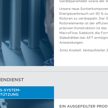
Geräteparameter sowie der A
Unsere neue Sortierkomponen
Energieverbrauch um 50 % zu
Rotoren zu verdoppeln. Der 
Rotorelemente ist der effizie
präzisen Konstruktion ist da
MacroFlow Siebkorb die Form
Stabdrähten bei AFT ermögli
Anwendungen.
Simo Koskell, Verkaufsleiter
DENDIENST
S-SYSTEM-
STÜTZUNG
EIN AUSGEFEILTER PRO