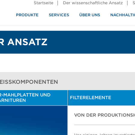
Startseite
Der wissenschaftliche Ansatz
S
PRODUKTE
SERVICES
ÜBER UNS
NACHHALTI
ndustrie
rennung
R ANSATZ
EISSKOMPONENTEN
R-MAHLPLATTEN UND
FILTERELEMENTE
ARNITUREN
VON DER PRODUKTIONS