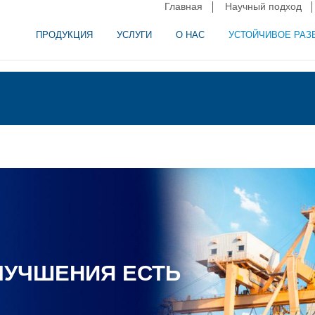
Главная
Научный подход
ПРОДУКЦИЯ
УСЛУГИ
О НАС
УСТОЙЧИВОЕ РАЗ
и сепарация в пищевой промышленности
аторное оборудование
ЛУЧШЕНИЯ ЕСТЬ