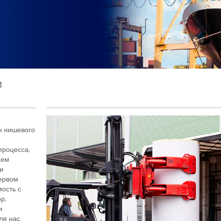
И
к нишевого
процесса,
щем
и
первом
мость с
р,
и
ля нас