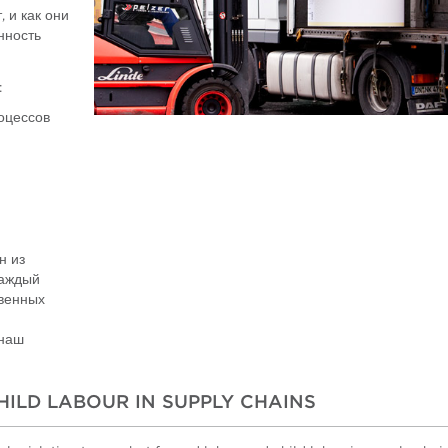
 и как они
нность
:
оцессов
н из
Каждый
твенных
 наш
ILD LABOUR IN SUPPLY CHAINS