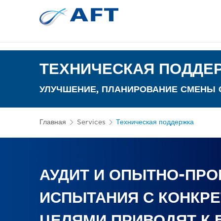
Сортирование 
Испытательное и лабор
ТЕХНИЧЕСКАЯ ПОДДЕ
УЛУЧШЕНИЕ, ПЛАНИРОВАНИЕ СМЕНЫ 
Главная
Services
Техническая поддержка
АУДИТ И ОПЫТНО-П
ИСПЫТАНИЯ С КОНКР
ЦЕЛЯМИ ПРИВОДЯТ К