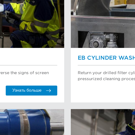
EB CYLINDER WAS
erse the signs of screen
Return your drilled filter c
pressurized cleaning proces
Узнать больше