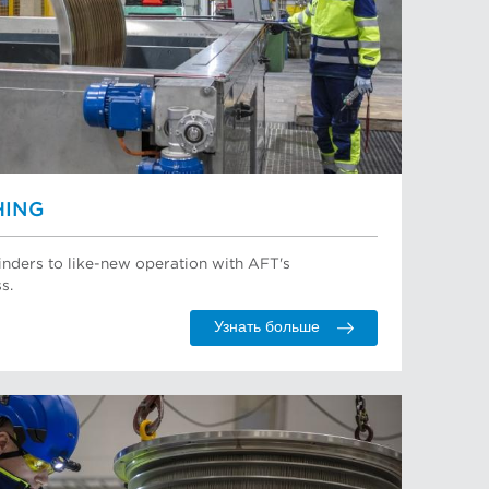
HING
ylinders to like-new operation with AFT's
s.
Узнать больше