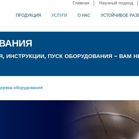
Главная
Научный подход
ПРОДУКЦИЯ
УСЛУГИ
О НАС
УСТОЙЧИВОЕ РАЗ
и сепарация в пищевой промышленности
аторное оборудование
ВАНИЯ
, ИНСТРУКЦИИ, ПУСК ОБОРУДОВАНИЯ – ВАМ Н
ержка оборудования