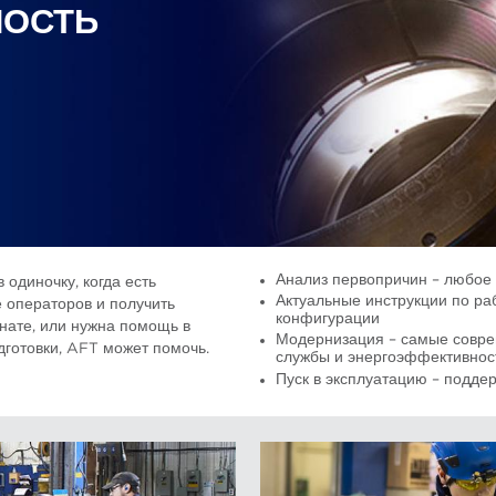
НОСТЬ
Анализ первопричин – любое 
 одиночку, когда есть
Актуальные инструкции по ра
 операторов и получить
конфигурации
нате, или нужна помощь в
Модернизация – самые совре
дготовки, AFT может помочь.
службы и энергоэффективнос
Пуск в эксплуатацию – подде