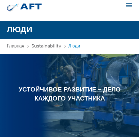
Сортирование и сепарация в пищевой промышленности
ЛЮДИ
Главная
Sustainability
Люди
УСТОЙЧИВОЕ РАЗВИТИЕ – ДЕЛО
КАЖДОГО УЧАСТНИКА