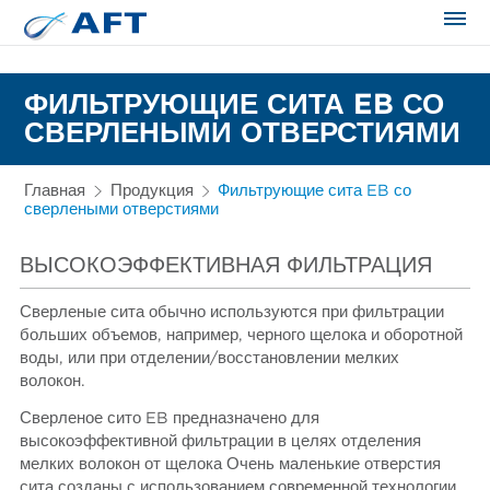
Сортирование и сепарация в пищевой промышленности
ФИЛЬТРУЮЩИЕ СИТА EB СО
СВЕРЛЕНЫМИ ОТВЕРСТИЯМИ
Главная
Продукция
Фильтрующие сита EB со
сверлеными отверстиями
ВЫСОКОЭФФЕКТИВНАЯ ФИЛЬТРАЦИЯ
Сверленые сита обычно используются при фильтрации
больших объемов, например, черного щелока и оборотной
воды, или при отделении/восстановлении мелких
волокон.
Сверленое сито EB предназначено для
высокоэффективной фильтрации в целях отделения
мелких волокон от щелока Очень маленькие отверстия
сита созданы с использованием современной технологии